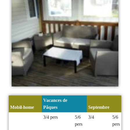
Vacances de
Mobil-home
Pâques
Septembre
3/4 pers
5/6
3/4
5/6
pers
pers