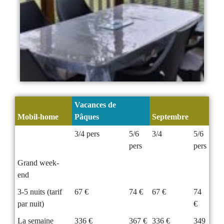
Vacances de
Mobil-home
Pâques
Septembre
3/4 pers
5/6
3/4
5/6
pers
pers
Grand week-
end
3-5 nuits (tarif
67 €
74 €
67 €
74
par nuit)
€
La semaine
336 €
367 €
336 €
349